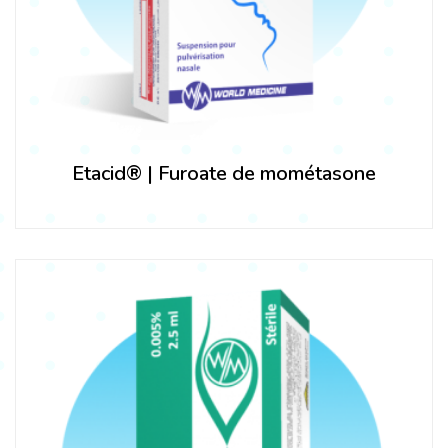
Etacid® | Furoate de mométasone