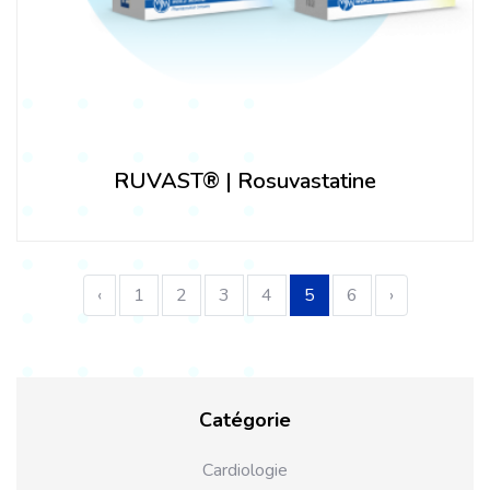
RUVAST® | Rosuvastatine
‹
1
2
3
4
5
6
›
Catégorie
Cardiologie